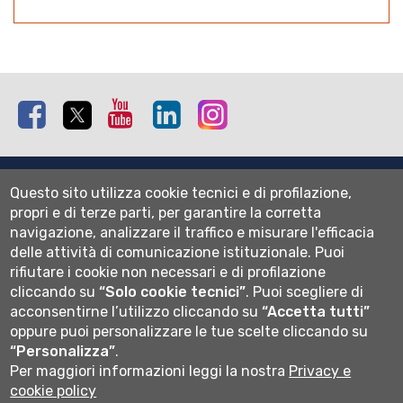
Facebook
Twitter
Youtube
Linkedin
Instagram
Mappa del sito
Questo sito utilizza cookie tecnici e di profilazione,
Normativa cookie
propri e di terze parti, per garantire la corretta
Informativa privacy
navigazione, analizzare il traffico e misurare l'efficacia
Cookie settings
delle attività di comunicazione istituzionale.
Puoi
rifiutare i cookie non necessari e di profilazione
Wi-fi
cliccando su
“Solo cookie tecnici”
.
Puoi scegliere di
Webmail
acconsentirne l’utilizzo cliccando su
“Accetta tutti”
oppure puoi personalizzare le tue scelte cliccando su
“Personalizza”
.
Per maggiori informazioni leggi la nostra
Privacy e
Università degli studi di Bergamo
cookie policy
via Salvecchio 19