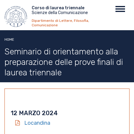
Salta
Menu
Corso di laurea triennale
Toggl
al
Scienze della Comunicazione
top
navig
contenuto
Dipartimento di Lettere, Filosofia,
principale
Comunicazione
HOME
Seminario di orientamento alla
preparazione delle prove finali di
laurea triennale
12 MARZO 2024
Locandina