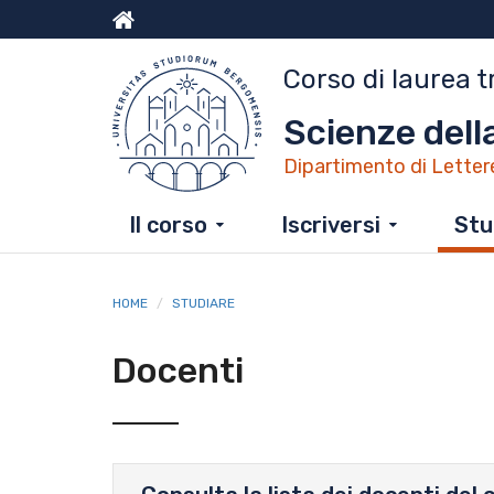
Salta
al
Menu
contenuto
Corso di laurea t
principale
top
Scienze del
Dipartimento di Letter
Il corso
Iscriversi
Stu
HOME
STUDIARE
Docenti