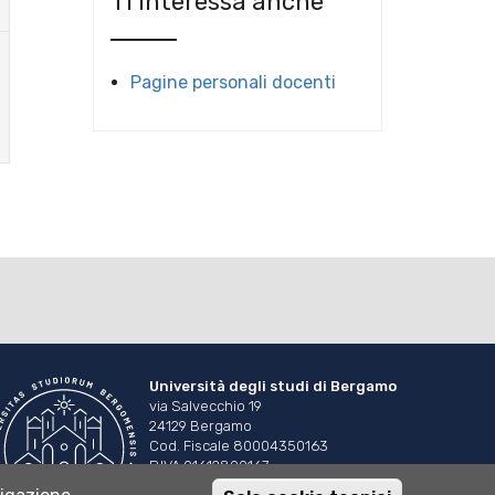
Ti interessa anche
Pagine personali docenti
Università degli studi di Bergamo
via Salvecchio 19
24129 Bergamo
Cod. Fiscale 80004350163
P.IVA 01612800167
Centralino 035 2052111