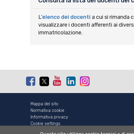
Consulta la lista dei docenti del 
L’
elenco dei docenti
a cui si rimanda 
visualizzare i docenti afferenti ai divers
immatricolazione.
Facebook
Twitter
Youtube
Linkedin
Instagram
Mappa del sito
Normativa cookie
Informativa privacy
Cookie settings